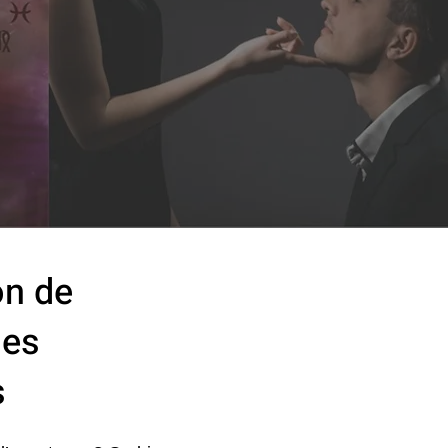
on de
des
s