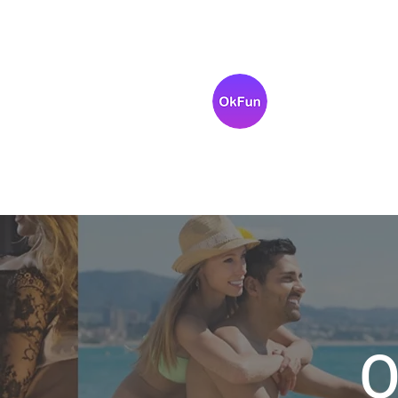
OkFun
Meilleure applicati
rencontres pour les
célibataires
O