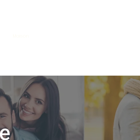
Maison
Blog
Niche
Rencontre bi
More
re