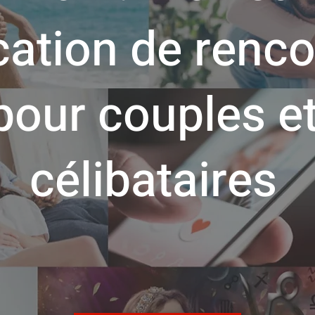
cation de renc
pour couples e
célibataires