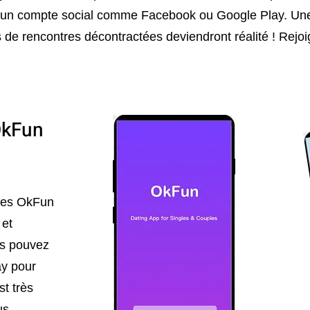
u un compte social comme Facebook ou Google Play. Une 
ies de rencontres décontractées deviendront réalité ! Re
OkFun
tres OkFun
 et
us pouvez
ay pour
st très
us