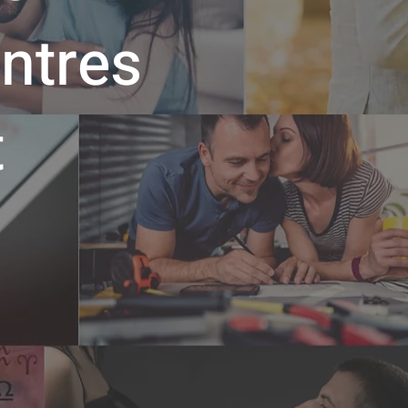
ontres
t