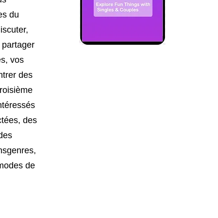
es du
iscuter,
, partager
s, vos
ntrer des
troisième
intéressés
ctées, des
des
nsgenres,
 modes de