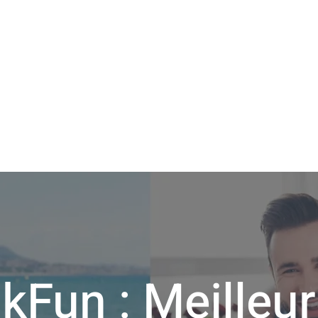
on de
 couples et les
kFun : Meilleu